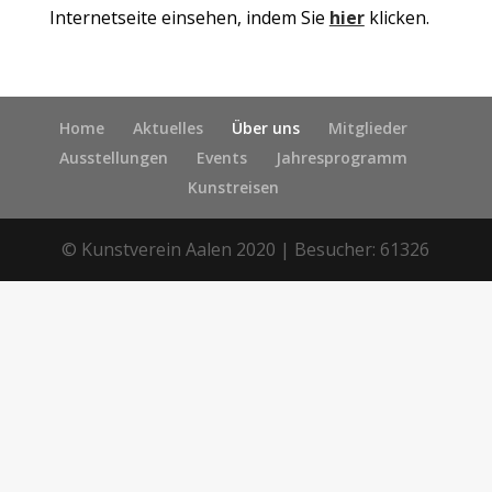
Internetseite einsehen, indem Sie
hier
klicken.
Home
Aktuelles
Über uns
Mitglieder
Ausstellungen
Events
Jahresprogramm
Kunstreisen
© Kunstverein Aalen 2020 | Besucher:
61326