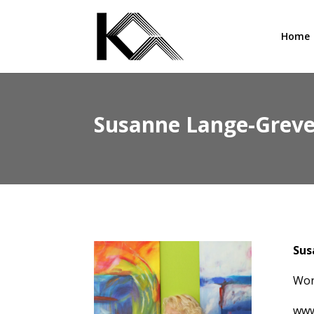
Home
Susanne Lange-Grev
Sus
Wor
www